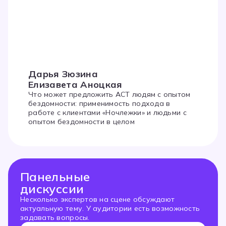
Дарья Зюзина
Елизавета Аноцкая
Что может предложить АСТ людям с опытом
бездомности: применимость подхода в
работе с клиентами «Ночлежки» и людьми с
опытом бездомности в целом
Панельные
дискуссии
Несколько экспертов на сцене обсуждают
актуальную тему. У аудитории есть возможность
задавать вопросы.