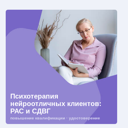
Психотерапия
нейроотличных клиентов:
РАС и СДВГ
повышение квалификации · удостоверение