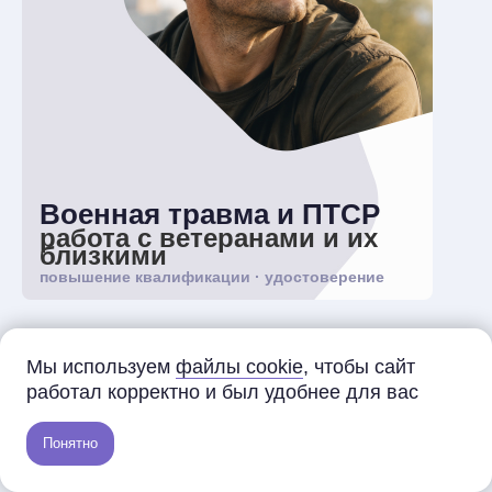
Военная травма и ПТСР
работа с ветеранами и их
близкими
повышение квалификации · удостоверение
196 ак.ч. / 28 сентября
Мы используем
файлы cookie
, чтобы сайт
Идёт набор
работал корректно и был удобнее для вас
Освойте диагностику, планирование терапии и
современные методы помощи людям с боевым
опытом, ветеранам и их близким.
Понятно
45 000 ₽