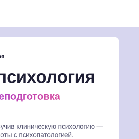
ря
психология
еподготовка
изучив клиническую психологию —
оты с психопатологией.