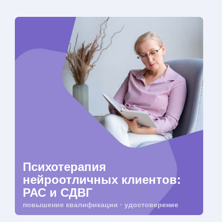
Психотерапия
нейроотличных клиентов:
РАС и СДВГ
повышение квалификации · удостоверение