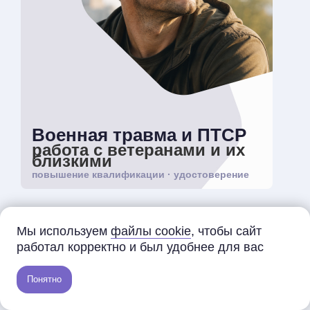
Военная травма и ПТСР
работа с ветеранами и их
близкими
повышение квалификации · удостоверение
196 ак.ч. / 28 сентября
Мы используем
файлы cookie
, чтобы сайт
Идёт набор
работал корректно и был удобнее для вас
Освойте диагностику, планирование терапии и
современные методы помощи людям с боевым
опытом, ветеранам и их близким.
Понятно
45 000 ₽