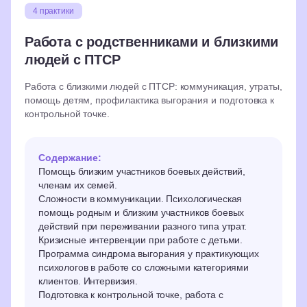
4 практики
Работа с родственниками и близкими
людей с ПТСР
Оплатите заранее
Работа с близкими людей с ПТСР: коммуникация, утраты,
и сэкономьте
помощь детям, профилактика выгорания и подготовка к
контрольной точке.
Стоимость курса ниже, если оплатить
до старта потока.
Содержание:
Помощь близким участников боевых действий,
Цена сейчас
45 000 ₽
членам их семей.
Сложности в коммуникации. Психологическая
помощь родным и близким участников боевых
Цена со 2 сентября
50 000 ₽
действий при переживании разного типа утрат.
Кризисные интервенции при работе с детьми.
Программа синдрома выгорания у практикующих
психологов в работе со сложными категориями
Суммируйте скидки для большей
клиентов. Интервизия.
выгоды
Подготовка к контрольной точке, работа с