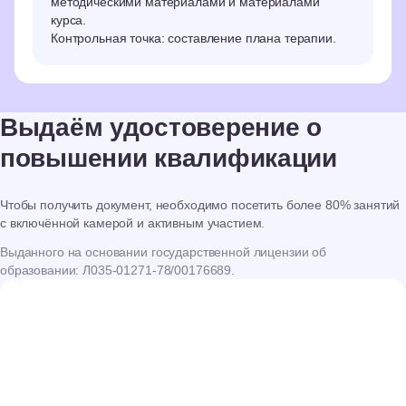
методическими материалами и материалами
нашим выпускникам за отзыв
до
курса.
−20%
нашему студенту и коллеге,
−20%
Контрольная точка: составление плана терапии.
который у нас впервые
новым студентам
−10%
Выдаём удостоверение о
повышении квалификации
Чтобы получить документ, необходимо посетить более 80% занятий
с включённой камерой и активным участием.
Выданного на основании государственной лицензии об
образовании: Л035-01271-78/00176689.