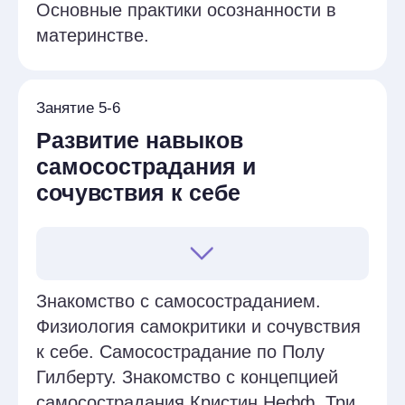
матерями. Рефлексия о том, как
принципы АСТ могут быть
интегрированы в терапевтическую
практику.
Занятия 3
Развитие навыков принятия
и осознанности у матерей
Понятие об осознанности и принятии в
АСТ. Роль принятия и осознанности
в психическом здоровье матерей,
сталкивающихся с высокими
эмоциональными нагрузками,
стрессом, чувствами вины и стыда,
самокритикой. Проблемы, связанные с