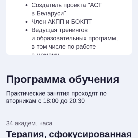
к себе. Самосострадание по Полу
Гилберту. Знакомство с концепцией
самосострадания Кристин Нефф. Три
компонента самосострадания:
любящая доброта, общность
человеческих переживаний и
майндфулнес. Знакомство с практикой
“Безопасное место”. Особенности и
рекомендации по адаптации практики
“Безопасное место” для матерей.
Основные типы сострадательных
техник в материнстве. Развитие
любящей доброты у матерей.
Создание образа Сострадательного Я.
Особенности и ограничения
сострадательных техник у матерей.
База основных инструментов и
практик, которые могут быть
использованы в терапии матерей.