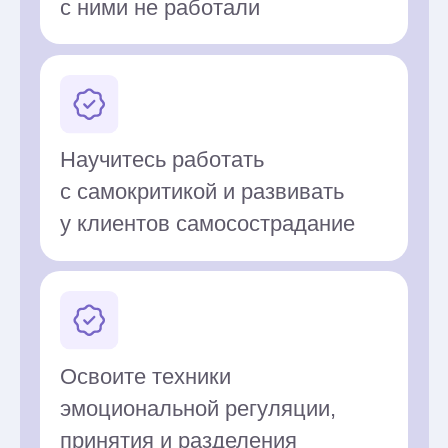
Кристина Антонова
Психолог, терапевт, мама двух
детей. Родила дочку в Латинской
Америке (Бразилия)
Закончила магистратуру
ВШЭ по клиент-центрированной
терапии с отличием
Развивает гуманистический
подход, интегрируя