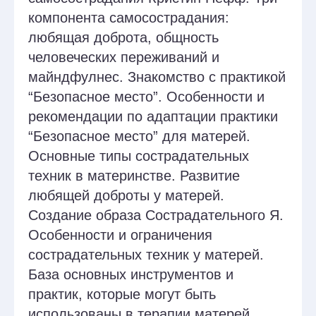
принятием и осознанностью
у матерей. Борьба и избегание
мыслей. Цикл избегания. Создание
безопасного пространства для
выражения эмоций. Обучение навыкам
осознанности и принятия через
различные практики. Поддержка
в процессе принятия своих чувств и
мыслей без осуждения.
Занятия 4
Когнитивное разделение
с болезненными мыслями
Дисфункциональные убеждения