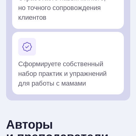
34 академ. часа
Терапия, сфокусированная
на сострадании (CFT)
для матерей
Кристина Антонова
Занятия 1-2
Основы CFT в терапии
материнства
Базовые принципы и цели CFT.
Теоретические основы подхода. Три
системы регуляции эмоций: угроза,
драйв и спокойствие. Роль
самосострадания в психическом