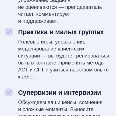
рабочий набор техник,
упражнений и метафор,
которые можно использовать
в работе с мамами уже
на следующий день после
завершения курса.
Как вы будете
учиться
Приходите на занятие
Встречаемся на лекциях в Zoom
один раз в неделю, проходим
теорию, делаем практические
задания в группах и парах.