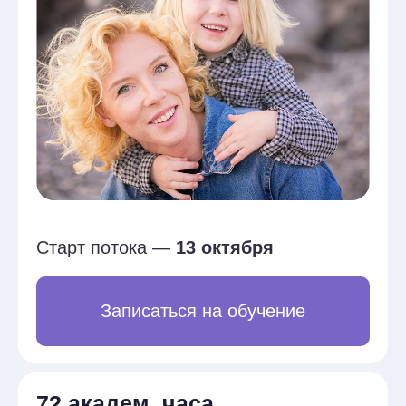
Старт потока —
13 октября
Записаться на обучение
72 академ. часа
Глубокое погружение в метод
Удостоверение о повышении
квалификации
Подтверждение вашей квалификации
Работа с реальными
кейсами
Анализ реальных ситуаций
консультирования