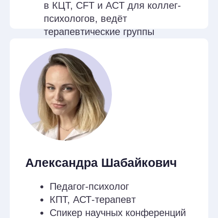
развития навыков осознанности в
раннем материнстве. Основные
барьеры в развитии навыков
осознанности. Понятие о Блуждающем
разуме. Ключевые аспекты развития
навыков осознанности у матерей.
Основные практики осознанности в
материнстве.
Занятие 5-6
Развитие навыков
самосострадания и
сочувствия к себе
Знакомство с самосостраданием.
Физиология самокритики и сочувствия