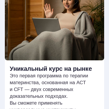
упражнений. Задания
не оцениваются — преподаватель
читает, комментирует
и поддерживает.
Практика в малых группах
Ролевые игры, упражнения,
моделирование клиентских
ситуаций — вы будете тренироваться
быть в контакте, применять методы
ACT и CFT и учиться на живом опыте
коллег.
Супервизии и интервизии
Обсуждаем ваши кейсы, сомнения
и сложные моменты. Выносите
ситуации из практики или личного
опыта и получаете разбор
в безопасной и поддерживающей
атмосфере.