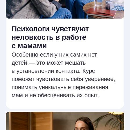
материнства, основанная на ACT
и CFT — двух современных
доказательных подходах.
Вы сможете применять
универсальные инструменты
в глубокой и этичной работе.
Много практики
и отработки навыков
Домашние задания после
каждого занятия
После каждой встречи вы получаете
задание: попробовать практику
на себе, адаптировать её под работу
с мамами или собрать мини-банк