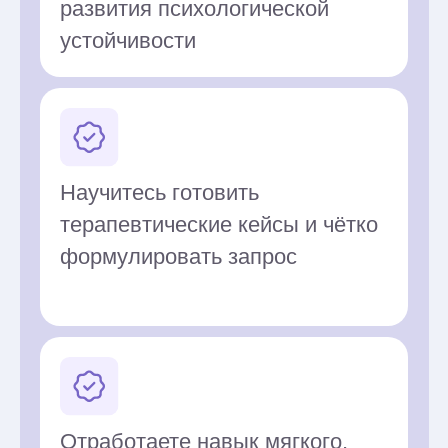
Александра Шабайкович
Педагог-психолог
КПТ, АСТ-терапевт
Спикер научных конференций
Создатель проекта "АСТ
в Беларуси"
Член АКПП и БОКПТ
Ведущая тренингов
и образовательных программ,
в том числе по работе
с мамами
Программа обучения
Практические занятия проходят по
вторникам с 18:00 до 20:30