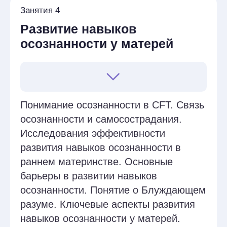
материнства
Эмоциональные и когнитивные
изменения в период беременности и
после родов. Роль социальных
факторов в формировании
материнской идентичности. Проблемы,
с которыми сталкиваются матери:
послеродовая депрессия, чувство
вины, страхи и тревоги. Типология
материнских запросов.
Философские основы ACT
Методология АСТ. Гексафлекс в АСТ и
понятие о психологической гибкости.
Роль 6 основных процессов в АСТ.
Терапевтические отношения в ACT:
создание безопасного пространства
для матерей. Обсуждение: участники
обсуждают, как каждый из процессов
может быть применён к работе с