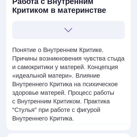
материнской заботы в развитии
ребёнка. Теория «материнского
стресса»: как стрессовые факторы
влияют на психическое здоровье
матерей. Модель «перехода в
материнство»: изменения в
идентичности и роли женщины после
рождения ребёнка.
Занятия 2
Психологические аспекты
материнства. Философские
основы ACT
Психологические аспекты