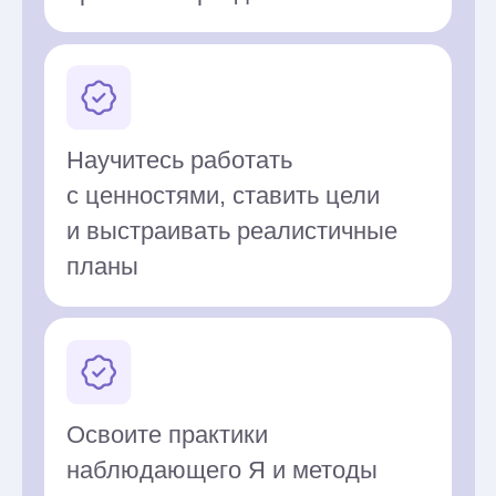
его с современными методами,
включая CFT и ACT
Состоит в сообществах
по КЦТ и является членом
РОЧЦП, в курсе последних
исследований в рамках метода
CFT- и ACT-терапевт, с 2018 года
преподаёт, ведёт частную
практику. Консультирует
клиентов, ведёт супервизии
в КЦТ, CFT и ACT для коллег-
психологов, ведёт
терапевтические группы
и мастер-классы