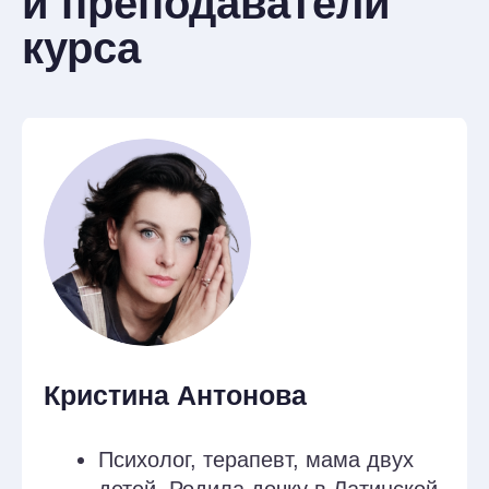
здоровье матерей. Факторы риска в
материнстве. Основные запросы
матерей в терапии. Данные
современных исследований
об эффективности CFT в материнстве.
Основные барьеры обращения
за психологической помощью у
матерей. Особенности
консультирования матерей после
рождения ребенка.
Занятие 3
Работа с Внутренним
Критиком в материнстве
Понятие о Внутреннем Критике.