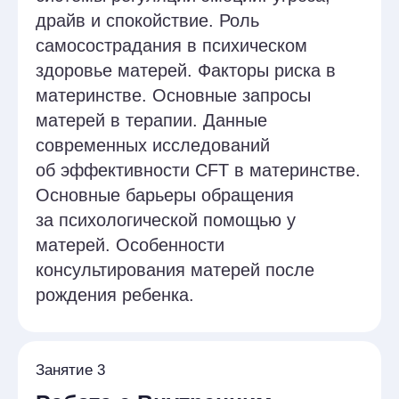
38 академ. часов
Терапия принятия
и ответственности (АСТ)
для матерей
Александра Шабайкович
Занятие 1
Основные концепции и
теории материнства
Теория привязанности Джона Боулби:
влияние ранних привязанностей на
материнство. Концепция «материнской
функции» Дональда Винникотта: роль