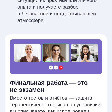
Делаете домашнее
задание
Творческие домашние задания
помогут вам глубоко освоить
терапию матерей через призму
ACT и CFT
Общаетесь в чате
Обсуждаете теорию, делитесь
своими наблюдениями, просите
поддержки, получаете
комментарии от преподавателя
и знакомитесь с другими
специалистами — всё в одном
тёплом пространстве.
Практикуете навыки
На занятиях вы пробуете техники
на себе, отрабатываете их в парах
и группах: от сострадательного