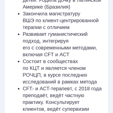
Причины возникновения чувства стыда
и самокритики у матерей. Концепция
«идеальной матери». Влияние
Внутреннего Критика на психическое
здоровье матерей. Процесс работы
с Внутренним Критиком. Практика
“Стулья” при работе с фигурой
Внутреннего Критика.
Занятия 4
Развитие навыков
осознанности у матерей
Понимание осознанности в CFT. Связь
осознанности и самосострадания.
Исследования эффективности