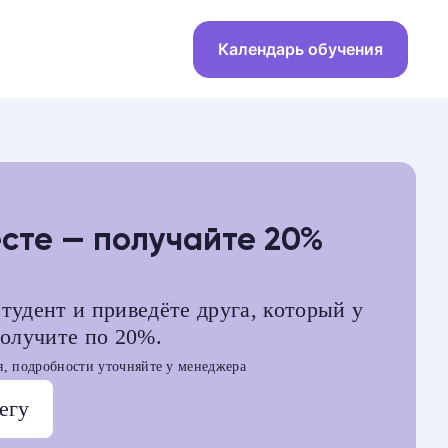
Календарь обучения
Скоро старт
Базовый тренинг EMDR/
ДПДГ-терапии
есте — получайте 20%
Антикризисная конфа
тудент и приведёте друга, который у
получите по 20%.
, подробности уточняйте у менеджера
егу