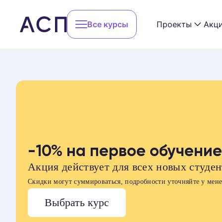
Все курсы
Проекты
Акц
Сообщество 
Методы психотерапии
Конференции
Специализации
АСП Beginner
Обучение РО
Профессии
-10% на первое обучение
Реферальная
Акция действует для всех новых студе
Вебинары
Лекторий АС
Скидки могут суммироваться, подробности уточняйте у мен
Мастерская 
Выбрать курс
Учиться бесплатно