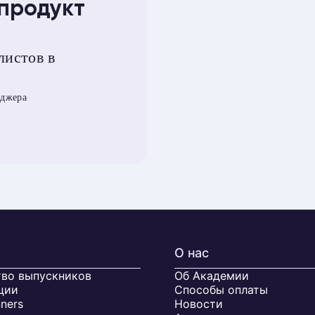
 продукт
истов в
еджера
О нас
во выпускников
Об Академии
ции
Способы оплаты
ners
Новости