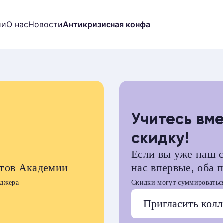
ии
О нас
Новости
Антикризисная конфа
выпускников
Учитесь вм
s
скидку!
 ДБТ в России
Если вы уже наш с
 программа
нтов Академии
нас впервые, оба 
П
еджера
Скидки могут суммироваться
профессионального контента
Пригласить колл