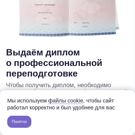
Места в группе ограничены
Зимний поток
Старт — 15 января
Цена сейчас
130 000 ₽
одним платежом
или от 6 500 ₽ на 24 месяца
Мы используем
файлы cookie
, чтобы сайт
работал корректно и был удобнее для вас
Места в группе ограничены
Понятно
Осенний поток