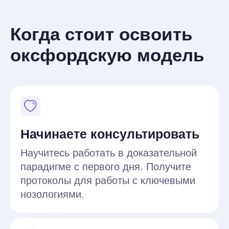
опытом работы
Иона Гусаченко
Сергей Падве
Борис Пашков
Дарья Батищева
Алексей Бабурин
Даниил Ривин
Екатерина Горбушина
Денис Ермаков
Елизавета Марьяненко
Алена Пличко
Кристина Прокофьева