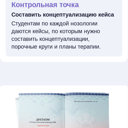
коллегу, который у нас впервые - оба получите
скидку в 20%.
Налоговый вычет
Мы подробно расскажем, как правильно оформить
документы, чтобы получить возврат 13%
от суммы.
Оплатите заранее
и сэкономьте
Стоимость курса ниже, если оплатить
до старта потока.
Осенний поток
Зимний поток
Старт —
6 ноября
Старт —
15 января