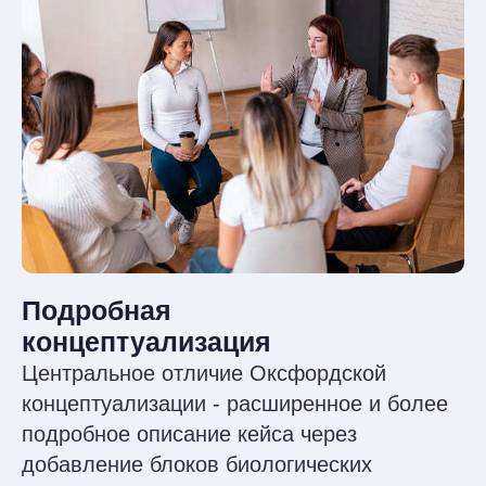
Но психотерапия не стоит на месте:
в Оксфорде разработали более детальную
концептуализацию и клинический фокус,
которые делают работу терапевта глубже
и эффективнее.
Живая карта клиента
Оксфордская концептуализация
учитывает биологические факторы,
модифицирующие и защитные
факторы, треггеры и критическое
событие в жизни клиента.
Углублённое изучение
нозологий