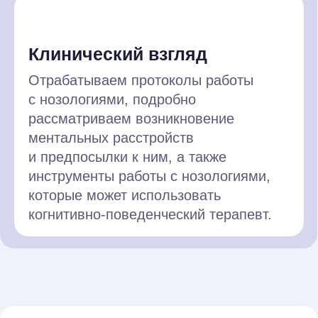
Когда стоит освоить
оксфордскую модель