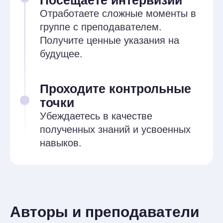
7. Реструктуризация иррациональных
убеждений в КПТ
8. Терапевтические отношения
9. Поведенческая терапия
Контрольная точка
Когнитивно-поведенческий диктант
Даётся для записи концептуализации,
протоколы и клиентские анкеты, нужно
подставить недостающие слова
и подразумевающиеся выражения.
Подставить по смыслу.
98 академ. ч.
Практические навыки КПТ-