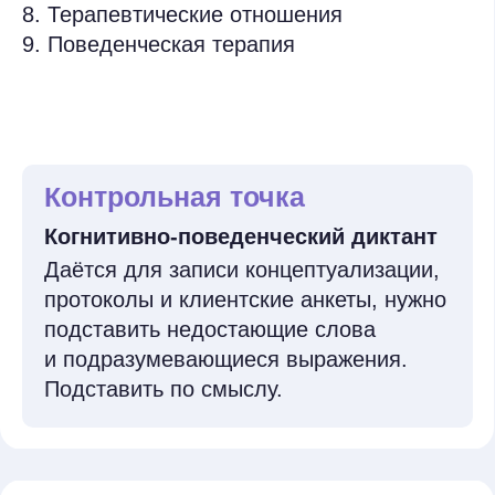
Выдаём диплом
о профессиональной
переподготовке
Чтобы получить диплом, необходимо
посетить более 80% занятий с включённой
камерой и активным участием.
Выданного на основании государственной
лицензии об образовании:
Л035–01271–
78/00176689,
Распоряжение от 31.03.2022 № 631-р