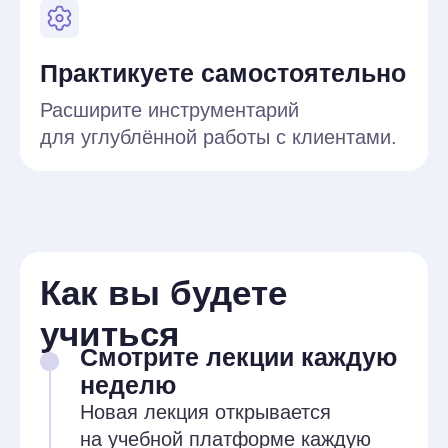
Иона Гусаченко
Клинический психолог
КПТ и схема-терапевт
Член АКБТ (Ассоциации когнитивно-
бихевиоральных терапевтов) и АКПП
(ассоциации когнитивно-
поведенческой психотерапии)
Эксперт-методист обучающих
программ
Программа обучения
Основные
практические занятия