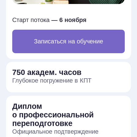
750 академ. часов
Глубокое погружение в КПТ
Диплом
о профессиональной
переподготовке
Официальное подтверждение
квалификации
Много практики
Практики с преподавателями и в
малых группах, отработка навыков в
учебных семьях и заполнение
протоколов встреч
Работа с реальными
кейсами
Анализ реальных ситуаций