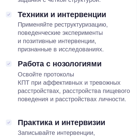
учиться
Смотрите лекции каждую
неделю
Новая лекция открывается
на учебной платформе каждую
неделю
Практикуетесь
по понедельникам
и четвергам
Разделитесь на подгруппы
и отработаете пройденный
материал с преподавателем
Работаете в «учебных
семьях»
Меняетесь ролями и закрепляете
навыки в малых группах