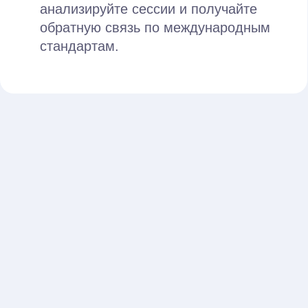
Посещаете интервизии
Отработаете сложные моменты в
группе с преподавателем.
Получите ценные указания на
будущее.
Проходите контрольные
точки
Убеждаетесь в качестве
полученных знаний и усвоенных
навыков.
Авторы и преподаватели
курса
Вас будут обучать практики с большим