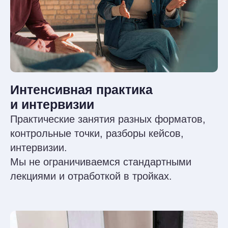
Центральное отличие Оксфордской
концептуализации - расширенное и более
подробное описание кейса через
добавление блоков биологических
и защитных факторов, триггеров
и модификаторов. Также добавлены блоки
критического случая, проблем и целей.
В таком случае мы рассматриваем
клиента, как целостную систему, не
концентрируясь на одних лишь убеждениях
и поведении.
Следующий
шаг в изучении КПТ
Классическая модель Бека дала мощный
старт когнитивно-поведенческой терапии.