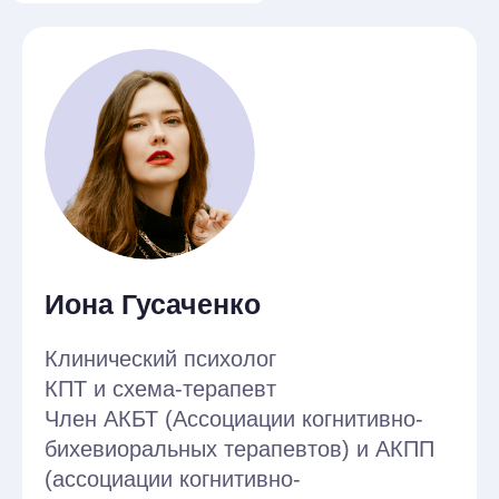
7. Особенности применения техники
«падающая стрела»
8. Позитивные интервенции в КПТ
9. Знакомство с супервизией
10. Отработка навыков
11. Демонстрация супервизии
Контрольная точка
Запись интервенции
Записать на видео проведение трёх
интервенций на выбор из списка.
456 академ. ч.
КПТ в работе с нозологиями