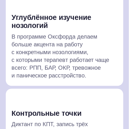
Ваши навыки
после курса
Структурная
концептуализация
Научитесь формулировать случай
через КПТ-модель: выявлять
ключевые убеждения, автоматические
мысли, эмоции, поведение и
поддерживающие механизмы.
Полный цикл КПТ-сессии
Научитесь вести приём от постановки