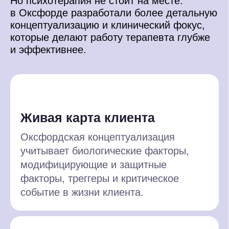
Три раза в неделю вы практикуютете
навыки с преподавателями
и в учебных семьях. Посещаете
интервизии. Это настоящее
погружение в протоколы и техники,
которые дают результат в реальных
сессиях.
Клинический взгляд
Отрабатываем протоколы работы
с нозологиями, подробно
рассматриваем возникновение
ментальных расстройств
и предпосылки к ним, а также
инструменты работы с нозологиями,
которые может использовать
когнитивно-поведенческий терапевт.