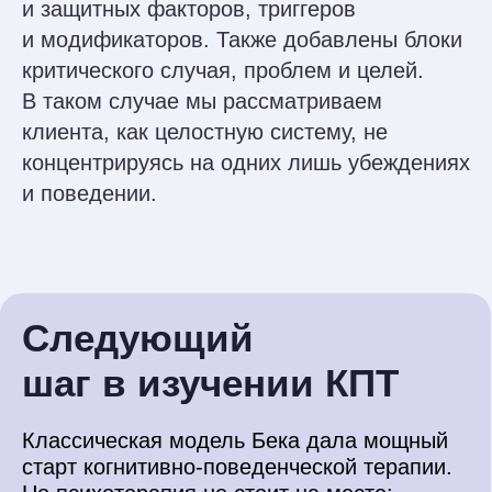
В программе Оксфорда делаем
больше акцента на работу
с конкретными нозологиями,
с которыми терапевт работает чаще
всего: РПП, БАР, ОКР, тревожное
и паническое расстройство.
Контрольные точки
Диктант по КПТ, запись трёх
интервенций и подробная работа
с кейсами — проверка знаний
и навыков в действии.
Фокус на практике