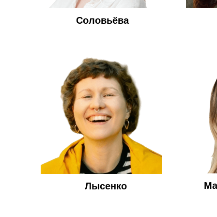
Соловьёва
Ма
Лысенко