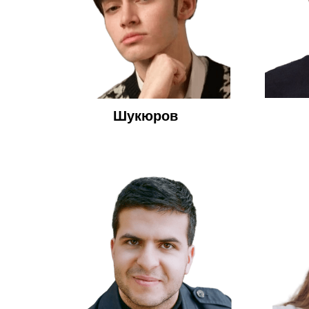
Шукюров