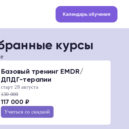
Календарь обучения
выбранные курсы
Скоро старт
не
Базовый тренинг EMDR/
ДПДГ-терапии
Базовый тренинг EMDR/
ДПДГ-терапии
старт 28 августа
130 000
117 000 ₽
Антикризисная конфа
Учиться со скидкой