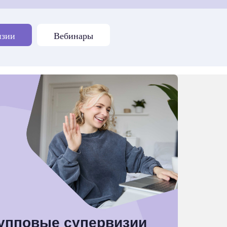
изии
Вебинары
упповые супервизии