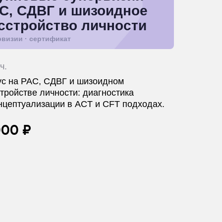
С, СДВГ и шизоидное
сстройство личности
рвизии · сертификат
ч.
ус на РАС, СДВГ и шизоидном
тройстве личности: диагностика
нцептуализации в ACT и CFT подходах.
000 ₽