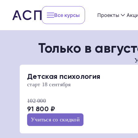
Все курсы
Проекты
Акц
Только в авгус
Сообщество 
Методы психотерапии
У
Конференции
Специализации
АСП Beginner
Детская психология
Обучение РО
старт 18 сентября
Профессии
Реферальная
102 000
Вебинары
Лекторий АС
91 800 ₽
Учиться со скидкой
Мастерская 
Учиться бесплатно