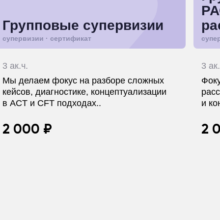
РА
Групповые супервизии
ра
супервизии · сертификат
супе
3 ак.ч.
3 ак.
Мы делаем фокус на разборе сложных
Фок
кейсов, диагностике, концептуализации
расс
в ACT и CFT подходах..
и ко
2 000 ₽
2 