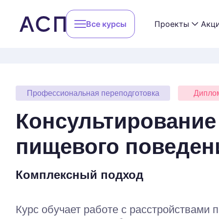
Все курсы
Проекты
Акц
Сообщество 
Методы психотерапии
Профессиональная переподготовка
Дипло
Конференции
Специализации
АСП Beginner
Консультирование
Обучение РО
пищевого поведен
Профессии
Реферальная
Вебинары
Лекторий АС
Комплексный подход
Мастерская 
Учиться бесплатно
Курс обучает работе с расстройствами 