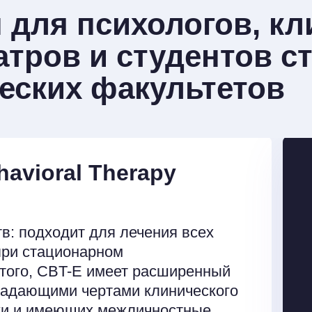
 для психологов, кл
атров и студентов с
еских факультетов
havioral Therapy
в: подходит для лечения всех
при стационарном
того, CBT-E имеет расширенный
ладающими чертами клинического
ки и имеющих межличностные