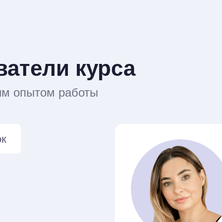
ватели курса
шим опытом работы
эк