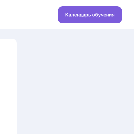
Календарь обучения
Скоро старт
Базовый тренинг EMDR/
ДПДГ-терапии