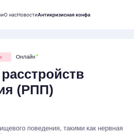
ии
О нас
Новости
Антикризисная конфа
выпускников
Онлайн
м
s
 расстройств
 ДБТ в России
ия (РПП)
 программа
П
профессионального контента
пищевого поведения, такими как нервная