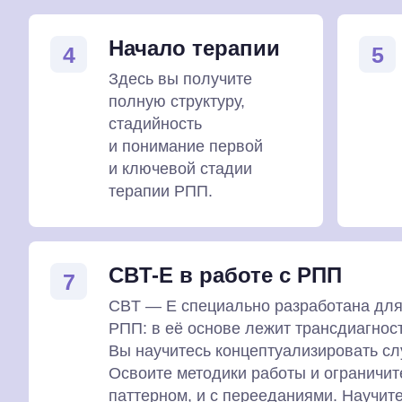
Начало терапии
4
5
Здесь вы получите
полную структуру,
стадийность
и понимание первой
и ключевой стадии
терапии РПП.
СBT-E в работе с РПП
7
CBT — E специально разработана для
РПП: в её основе лежит трансдиагнос
Вы научитесь концептуализировать сл
Освоите методики работы и огранич
паттерном, и с перееданиями. Научите