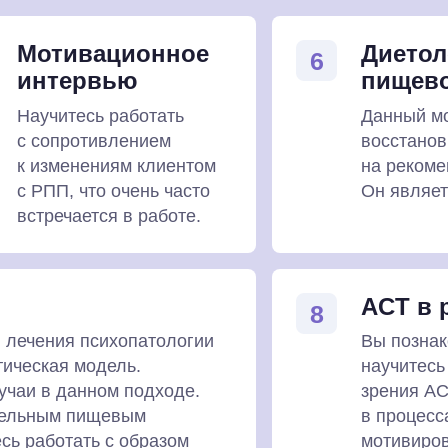
Мотивационное
Диетол
6
интервью
пищево
Научитесь работать
Данный мо
с сопротивлением
восстанов
к изменениям клиентом
на рекоме
с РПП, что очень часто
Он являет
встречается в работе.
ACT в 
8
 лечения психопатологии
Вы познак
тическая модель.
научитесь
учаи в данном подходе.
зрения АС
ительным пищевым
в процесс
сь работать с образом
мотивиров