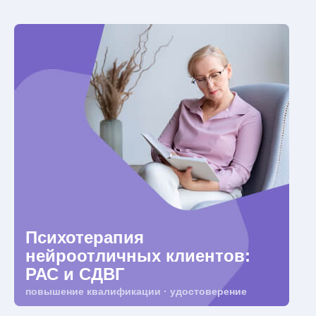
Психотерапия
нейроотличных клиентов:
РАС и СДВГ
повышение квалификации · удостоверение