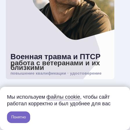
Военная травма и ПТСР
работа с ветеранами и их
близкими
повышение квалификации · удостоверение
196 ак.ч. / 28 сентября
Мы используем
файлы cookie
, чтобы сайт
Идёт набор
работал корректно и был удобнее для вас
Освойте диагностику, планирование терапии и
современные методы помощи людям с боевым
опытом, ветеранам и их близким.
Понятно
45 000 ₽